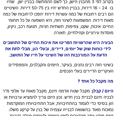
בקרוב לפי 3 מהבנין הישן, כך לשם ההמחשה בבניין ישן, שהיו
בו 24 – 16 דירות, בבניין החדש יהיו בין 50-75 דירות. השינויים
הם רבים רחובות של כמה עשרות דירות יהפכו לרחובות של כמה
מאות דירות. המשמעות לשינוי הזה, היא השפעה על כל תחומי
החיים: איכות, שקט, צפיפות, תשתיות חניות, תנועת רכב, ניקיון,
מוסדות עירוניים וקהילתיים, תאורה.
הבעיה היא שהרשויות הפריטו את איכות החיים של התושבים
לידי כוחות שוק של יזמים, דיירים, ובעלי הון, מבלי לתת את
הדעת על המורכבות הזו של השינוי על חייו של התושב.
בשינוי הזה רבים נהנים, בעיקר, היזמים והקבלנים, והמפסידים
העיקריים הדיירים בעלי הנכסים.
מה מקבל כל אחד ?
היזם / קבלן
: מקבל שטח אדמה חינם, מקבל מאות עד אלפי מ"ר
לבניה חינם לבניית בנין חדש. נכון היזם צריך להמציא ערבויות או
הון בסיסי כדי לעמוד בהתחיבויות, אבל התחיבויותיו המוקדמות
נמוכות מאוד בהשוואה לבנייה עצמית של בנין על קרקע משלו.
היזם מודע יותר מהדיירים לשווי היוזמה ולעיתים מגלה נדיבות,