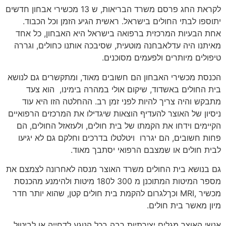
לקראת החג פרסם משרד הבריאות, ש 13 מכשירי אבחון חדשים
יתוספו לבתי החולים בישראל.
ראשית הגיע הזמן וכל הכבוד.
אחת הבעיות המרכזית ברפואה בישראל היא האבחון, כל אחד
מאיתנו היה עדלאבחנה מוטעית, שסיבכה אותנו כחולים, וגררה
טיפולים מיותרים ולפעמים מסוכנים.
הכנסת מכשירי האבחון הם חשובים מאוד, ומתקשרים גם לנושא
בית החולים באשדוד, שיקום אולי במהרה בימינו, הוא צעד
מתבקש והיה צריך להיות לפני זמן רב. ההחלטה הזו היא עוד
ניסיון של האוצר להעדיף הוצאות שיגדילו את המרכזים הרפואיים
הקיימים וידחו את הקמתו של בית חולים, ולעזאזל החולים, הם
פחות חשובים, הם יגררו ויטלטלו בדרכים וחלקם גם לא יגיעו
לבית חולים או שמצבם הרפואי יסתבך מאוד
.
גם בנושא בית החולים משרד האוצר מנסה לאחרונה לצמצם את
מספר המיטות המתוכנן מ 300 ל180 מיטות ולהימנע מהכנסת
מכשיר
,MRI
וכך
לגרום להקמת בית חולים קטן, שהוא יותר חדר
מיון מאשר בית חולים.
אנשי האוצר מגלים יצירתיות רבה בכל הנוגע לדחייה או לביטול