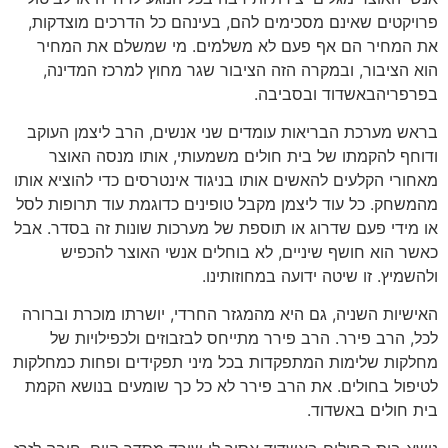
פרויקטים שאינם מסכימים להם, בעינהם כל הדרכים מוצדקות,
את המחיר הם אף פעם לא משלמים. מי שמשלם את המחיר
הוא הציבור, ובמקרה הזה הציבור שגר מחוץ למרכז המדינה,
בפרפריהבאשדוד ובסביבה.
בראש מערכת הבריאות עומדים שני אנשים, הרב ליצמן העוקב
ודוחף להקמתו של בית חולים משמעותי, אותו מנסה האוצר
מאחורי הקלעים להאשים אותו בניגוד אינטרסים כדי להוציא אותו
מהמשחק. כל עוד ליצמן מקבל טופינים כדוגמת עוד תרופות לסל
או מידי פעם שדרוג או תוספת של מערכות שונות זה בסדר. אבל
כאשר הוא חושף שיניים, לא בוחלים אנשי האוצר להכפיש
ולהשמיץ. זו שיטה ידועה במחוזותינו.
האישיות השניה, גם היא מהמגזר החרדי, יושרתו מוכרת וברורה
לכל, הרב פירר. הרב פירר מתייחס לבזבוזים ולכפילויות של
מחלקות שלימות המתפקדות בכל מיני תפקידים ופחות כמחלקות
לטיפול בחולים. את הרב פירר לא כל כך שומעים בנושא הקמת
בית חולים באשדוד.